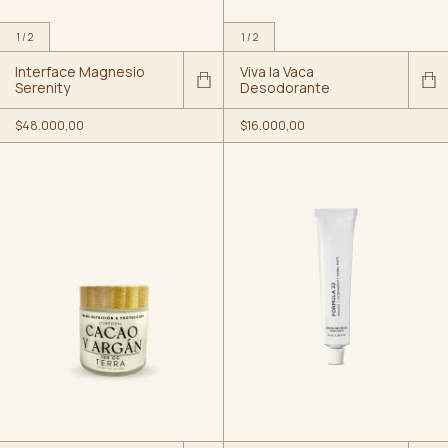
1
/
2
1
/
2
Interface Magnesio
Viva la Vaca
Serenity
Desodorante
$48.000,00
$16.000,00