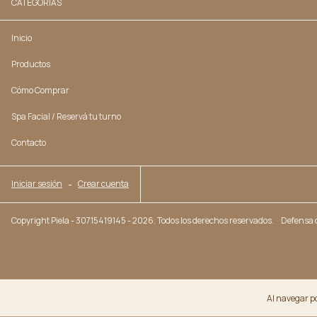
CATEGORÍAS
Inicio
Productos
Cómo Comprar
Spa Facial / Reservá tu turno
Contacto
Iniciar sesión
-
Crear cuenta
Copyright Piela - 30715419145 - 2026. Todos los derechos reservados.
Defensa d
Al navegar po