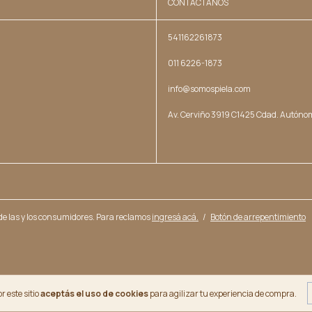
CONTACTÁNOS
541162261873
011 6226-1873
info@somospiela.com
Av. Cerviño 3919 C1425 Cdad. Autóno
e las y los consumidores. Para reclamos
ingresá acá.
/
Botón de arrepentimiento
r este sitio
aceptás el uso de cookies
para agilizar tu experiencia de compra.