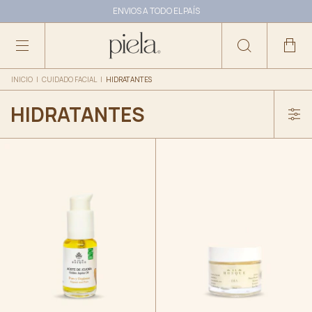
2 CUOTAS SIN INTERÉS A PARTIR DE $100.000
ENVIOS A TODO EL PAÍS
10% OFF ABONANDO CON TRANSFERENCIA
INICIO
|
CUIDADO FACIAL
|
HIDRATANTES
HIDRATANTES