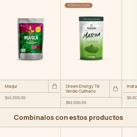
Maqui
Green Energy Té
Indr
Verde Culinario
$45.000,00
$6.0
$82.000,00
Combinalos con estos productos