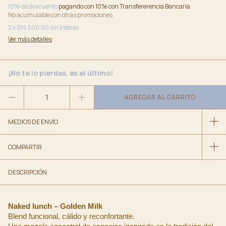
10% de descuento
pagando con 10% con Transfererencia Bancaria
No acumulable con otras promociones
2
x
$19.500,00
sin interés
Ver más detalles
¡No te lo pierdas, es el último!
MEDIOS DE ENVÍO
COMPARTIR
DESCRIPCIÓN
Naked lunch – Golden Milk
Blend funcional, cálido y reconfortante.